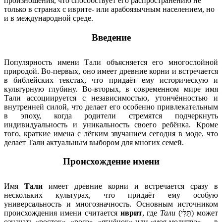
произношения, что способствует его распространению не
только в странах с иврите- или арабоязычным населением, но
и в международной среде.
Введение
Популярность имени Тали объясняется его многослойной
природой. Во-первых, оно имеет древние корни и встречается
в библейских текстах, что придаёт ему историческую и
культурную глубину. Во-вторых, в современном мире имя
Тали ассоциируется с независимостью, утончённостью и
внутренней силой, что делает его особенно привлекательным
в эпоху, когда родители стремятся подчеркнуть
индивидуальность и уникальность своего ребёнка. Кроме
того, краткие имена с лёгким звучанием сегодня в моде, что
делает Тали актуальным выбором для многих семей.
Происхождение имени
Имя
Тали
имеет древние корни и встречается сразу в
нескольких культурах, что придаёт ему особую
универсальность и многозначность. Основным источником
происхождения имени считается
иврит
, где
Тали
(תַּלִּי) может
означать «росток», «роса», «ягнёнок» или «моя молитва» — в