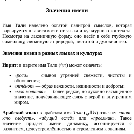
Значения имени
Имя
Тали
наделено богатой палитрой смыслов, которая
варьируется в зависимости от языка и культурного контекста.
Несмотря на лаконичную форму, оно несёт в себе глубокую
символику, связанную с природой, чистотой и духовностью.
Значения имени в разных языках и культурах
Иврит:
в иврите имя Тали (תַּלִּי) может означать:
«роса»
— символ утренней свежести, чистоты и
обновления;
«ягнёнок»
— образ нежности, невинности и доброты;
«моя молитва»
— более редкое, но духовно насыщенное
значение, подчёркивающее связь с верой и внутренним
миром.
Арабский язык:
в арабском имя
Тали
(طالي) означает
«тот,
кто следует»
,
«идущий вслед»
или
«преемник»
. Такое
значение придаёт имени динамику, ассоциируется с
развитием, целеустремлённостью и стремлением к знаниям.