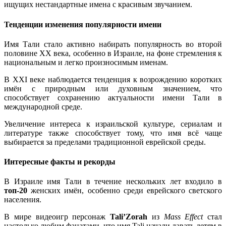
ищущих нестандартные имена с красивым звучанием.
Тенденции изменения популярности имени
Имя Тали стало активно набирать популярность во второй
половине XX века, особенно в Израиле, на фоне стремления к
национальным и легко произносимым именам.
В XXI веке наблюдается тенденция к возрождению коротких
имён с природным или духовным значением, что
способствует сохранению актуальности имени Тали в
международной среде.
Увеличение интереса к израильской культуре, сериалам и
литературе также способствует тому, что имя всё чаще
выбирается за пределами традиционной еврейской среды.
Интересные факты и рекорды
В Израиле имя Тали в течение нескольких лет входило в
топ-20
женских имён, особенно среди еврейского светского
населения.
В мире видеоигр персонаж
Tali’Zorah
из
Mass Effect
стал
настолько любим фанатами, что имя Tali начали давать детям в