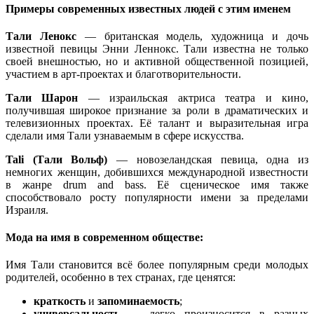
Примеры современных известных людей с этим именем
Тали Ленокс
— британская модель, художница и дочь
известной певицы Энни Леннокс. Тали известна не только
своей внешностью, но и активной общественной позицией,
участием в арт-проектах и благотворительности.
Тали Шарон
— израильская актриса театра и кино,
получившая широкое признание за роли в драматических и
телевизионных проектах. Её талант и выразительная игра
сделали имя Тали узнаваемым в сфере искусства.
Tali (Тали Вольф)
— новозеландская певица, одна из
немногих женщин, добившихся международной известности
в жанре drum and bass. Её сценическое имя также
способствовало росту популярности имени за пределами
Израиля.
Мода на имя в современном обществе:
Имя Тали становится всё более популярным среди молодых
родителей, особенно в тех странах, где ценятся:
краткость
и
запоминаемость
;
универсальность
— легко произносится в разных