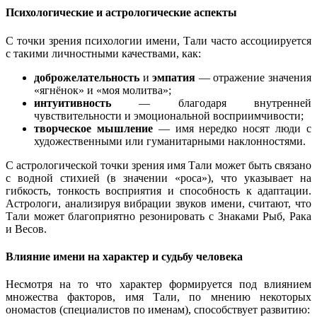
Психологические и астрологические аспекты
С точки зрения психологии имени, Тали часто ассоциируется
с такими личностными качествами, как:
доброжелательность
и
эмпатия
— отражение значения
«ягнёнок» и «моя молитва»;
интуитивность
— благодаря внутренней
чувствительности и эмоциональной восприимчивости;
творческое мышление
— имя нередко носят люди с
художественными или гуманитарными наклонностями.
С астрологической точки зрения имя Тали может быть связано
с водной стихией (в значении «роса»), что указывает на
гибкость, тонкость восприятия и способность к адаптации.
Астрологи, анализируя вибрации звуков имени, считают, что
Тали может благоприятно резонировать с Знаками Рыб, Рака
и Весов.
Влияние имени на характер и судьбу человека
Несмотря на то что характер формируется под влиянием
множества факторов, имя Тали, по мнению некоторых
ономастов (специалистов по именам), способствует развитию: