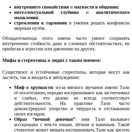
внутреннего спокойствия
и
мягкости в общении
;
интеллектуальной глубины
и
аналитического
мышления
;
стремления к гармонии
и умения решать конфликты
мирным путём.
Обладательницы этого имени часто умеют сохранять
внутреннюю стойкость даже в сложных обстоятельствах, не
прибегая к агрессии или давлению на других.
Мифы и стереотипы о людях с таким именем:
Существуют и устойчивые стереотипы, которые могут как
льстить, так и вводить в заблуждение:
Миф о хрупкости
: из-за мягкого звучания имени Тали
её носительниц нередко воспринимают как застенчивых
и слабых, что далеко не всегда соответствует
действительности. На практике Тали часто
демонстрируют упорство и твёрдость в отстаивании
своих взглядов.
Образ “вечной девочки”
: имя Тали вызывает
ассоциации с чем-то юным, лёгким и наивным. Такой
стереотип может мешать воспринимать Тали как зрелую