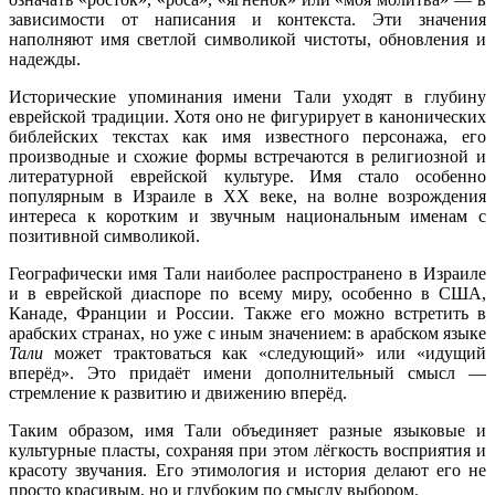
зависимости от написания и контекста. Эти значения
наполняют имя светлой символикой чистоты, обновления и
надежды.
Исторические упоминания имени Тали уходят в глубину
еврейской традиции. Хотя оно не фигурирует в канонических
библейских текстах как имя известного персонажа, его
производные и схожие формы встречаются в религиозной и
литературной еврейской культуре. Имя стало особенно
популярным в Израиле в XX веке, на волне возрождения
интереса к коротким и звучным национальным именам с
позитивной символикой.
Географически имя Тали наиболее распространено в Израиле
и в еврейской диаспоре по всему миру, особенно в США,
Канаде, Франции и России. Также его можно встретить в
арабских странах, но уже с иным значением: в арабском языке
Тали
может трактоваться как «следующий» или «идущий
вперёд». Это придаёт имени дополнительный смысл —
стремление к развитию и движению вперёд.
Таким образом, имя Тали объединяет разные языковые и
культурные пласты, сохраняя при этом лёгкость восприятия и
красоту звучания. Его этимология и история делают его не
просто красивым, но и глубоким по смыслу выбором.