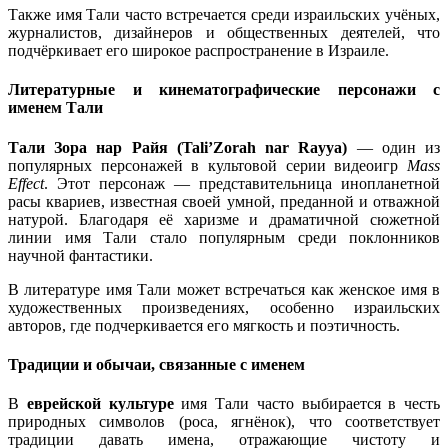
Также имя Тали часто встречается среди израильских учёных,
журналистов, дизайнеров и общественных деятелей, что
подчёркивает его широкое распространение в Израиле.
Литературные и кинематографические персонажи с
именем Тали
Тали Зора нар Райя (Tali’Zorah nar Rayya)
— один из
популярных персонажей в культовой серии видеоигр
Mass
Effect
. Этот персонаж — представительница инопланетной
расы квариев, известная своей умной, преданной и отважной
натурой. Благодаря её харизме и драматичной сюжетной
линии имя Тали стало популярным среди поклонников
научной фантастики.
В литературе имя Тали может встречаться как женское имя в
художественных произведениях, особенно израильских
авторов, где подчеркивается его мягкость и поэтичность.
Традиции и обычаи, связанные с именем
В
еврейской культуре
имя Тали часто выбирается в честь
природных символов (роса, ягнёнок), что соответствует
традиции давать имена, отражающие чистоту и