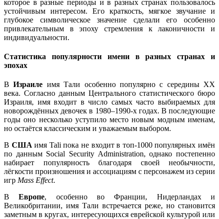
которое в разные периоды и в разных странах пользовалось
устойчивым интересом. Его краткость, мягкое звучание и
глубокое символическое значение сделали его особенно
привлекательным в эпоху стремления к лаконичности и
индивидуальности.
Статистика популярности имени в разных странах и
эпохах
В
Израиле
имя Тали особенно популярно с середины XX
века. Согласно данным Центрального статистического бюро
Израиля, имя входит в число самых часто выбираемых для
новорождённых девочек в 1980–1990-х годах. В последующие
годы оно несколько уступило место новым модным именам,
но остаётся классическим и уважаемым выбором.
В
США
имя Tali пока не входит в топ-1000 популярных имён
по данным Social Security Administration, однако постепенно
набирает популярность благодаря своей необычности,
лёгкости произношения и ассоциациям с персонажем из серии
игр
Mass Effect
.
В
Европе
, особенно во Франции, Нидерландах и
Великобритании, имя Тали встречается реже, но становится
заметным в кругах, интересующихся еврейской культурой или