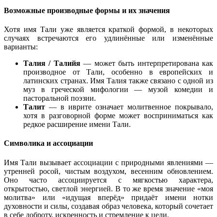
Возможные производные формы и их значения
Хотя имя Тали уже является краткой формой, в некоторых
случаях встречаются его удлинённые или изменённые
варианты:
Талия / Талийя
— может быть интерпретирована как
производное от Тали, особенно в европейских и
латинских странах. Имя Талия также связано с одной из
муз в греческой мифологии — музой комедии и
пасторальной поэзии.
Талит
— в иврите означает молитвенное покрывало,
хотя в разговорной форме может восприниматься как
редкое расширение имени Тали.
Символика и ассоциации
Имя Тали вызывает ассоциации с природными явлениями —
утренней росой, чистым воздухом, весенним обновлением.
Оно часто ассоциируется с мягкостью характера,
открытостью, светлой энергией. В то же время значение «моя
молитва» или «идущая вперёд» придаёт имени нотки
духовности и силы, создавая образ человека, который сочетает
в себе доброту, искренность и стремление к цели.