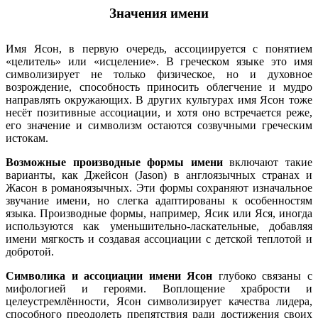
Значения имени
Имя Ясон, в первую очередь, ассоциируется с понятием
«целитель» или «исцеление». В греческом языке это имя
символизирует не только физическое, но и духовное
возрождение, способность приносить облегчение и мудро
направлять окружающих. В других культурах имя Ясон тоже
несёт позитивные ассоциации, и хотя оно встречается реже,
его значение и символизм остаются созвучными греческим
истокам.
Возможные производные формы имени
включают такие
варианты, как Джейсон (Jason) в англоязычных странах и
Жасон в романоязычных. Эти формы сохраняют изначальное
звучание имени, но слегка адаптированы к особенностям
языка. Производные формы, например, Ясик или Яся, иногда
используются как уменьшительно-ласкательные, добавляя
имени мягкость и создавая ассоциации с детской теплотой и
добротой.
Символика и ассоциации имени Ясон
глубоко связаны с
мифологией и героями. Воплощение храбрости и
целеустремлённости, Ясон символизирует качества лидера,
способного преодолеть препятствия ради достижения своих