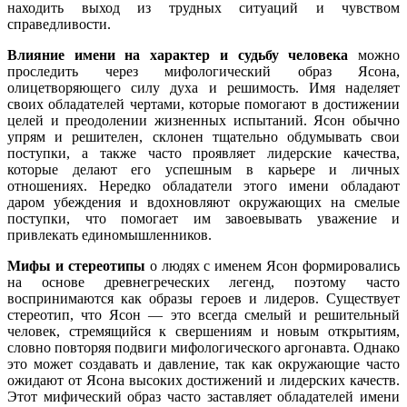
находить выход из трудных ситуаций и чувством
справедливости.
Влияние имени на характер и судьбу человека
можно
проследить через мифологический образ Ясона,
олицетворяющего силу духа и решимость. Имя наделяет
своих обладателей чертами, которые помогают в достижении
целей и преодолении жизненных испытаний. Ясон обычно
упрям и решителен, склонен тщательно обдумывать свои
поступки, а также часто проявляет лидерские качества,
которые делают его успешным в карьере и личных
отношениях. Нередко обладатели этого имени обладают
даром убеждения и вдохновляют окружающих на смелые
поступки, что помогает им завоевывать уважение и
привлекать единомышленников.
Мифы и стереотипы
о людях с именем Ясон формировались
на основе древнегреческих легенд, поэтому часто
воспринимаются как образы героев и лидеров. Существует
стереотип, что Ясон — это всегда смелый и решительный
человек, стремящийся к свершениям и новым открытиям,
словно повторяя подвиги мифологического аргонавта. Однако
это может создавать и давление, так как окружающие часто
ожидают от Ясона высоких достижений и лидерских качеств.
Этот мифический образ часто заставляет обладателей имени