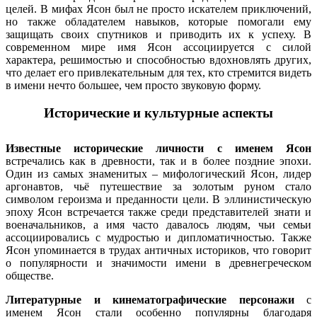
целей. В мифах Ясон был не просто искателем приключений,
но также обладателем навыков, которые помогали ему
защищать своих спутников и приводить их к успеху. В
современном мире имя Ясон ассоциируется с силой
характера, решимостью и способностью вдохновлять других,
что делает его привлекательным для тех, кто стремится видеть
в имени нечто большее, чем просто звуковую форму.
Исторические и культурные аспекты
Известные исторические личности с именем Ясон
встречались как в древности, так и в более поздние эпохи.
Один из самых знаменитых – мифологический Ясон, лидер
аргонавтов, чьё путешествие за золотым руном стало
символом героизма и преданности цели. В эллинистическую
эпоху Ясон встречается также среди представителей знати и
военачальников, а имя часто давалось людям, чьи семьи
ассоциировались с мудростью и дипломатичностью. Также
Ясон упоминается в трудах античных историков, что говорит
о популярности и значимости имени в древнегреческом
обществе.
Литературные и кинематографические персонажи
с
именем Ясон стали особенно популярны благодаря