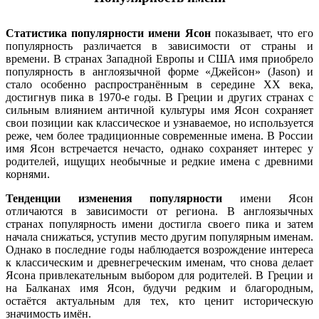
Статистика популярности имени Ясон
показывает, что его
популярность различается в зависимости от страны и
времени. В странах Западной Европы и США имя приобрело
популярность в англоязычной форме «Джейсон» (Jason) и
стало особенно распространённым в середине XX века,
достигнув пика в 1970-е годы. В Греции и других странах с
сильным влиянием античной культуры имя Ясон сохраняет
свои позиции как классическое и узнаваемое, но используется
реже, чем более традиционные современные имена. В России
имя Ясон встречается нечасто, однако сохраняет интерес у
родителей, ищущих необычные и редкие имена с древними
корнями.
Тенденции изменения популярности
имени Ясон
отличаются в зависимости от региона. В англоязычных
странах популярность имени достигла своего пика и затем
начала снижаться, уступив место другим популярным именам.
Однако в последние годы наблюдается возрождение интереса
к классическим и древнегреческим именам, что снова делает
Ясона привлекательным выбором для родителей. В Греции и
на Балканах имя Ясон, будучи редким и благородным,
остаётся актуальным для тех, кто ценит историческую
значимость имён.