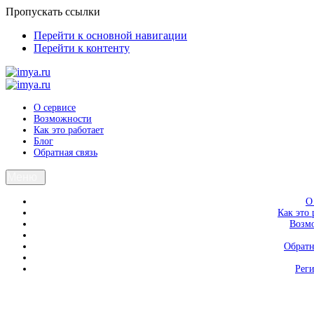
Пропускать ссылки
Перейти к основной навигации
Перейти к контенту
О сервисе
Возможности
Как это работает
Блог
Обратная связь
Меню
О
Как это 
Возм
Обратн
Рег
Вход
Регистрация