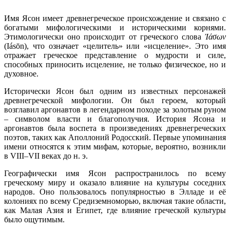
Имя Ясон имеет древнегреческое происхождение и связано с
богатыми мифологическими и историческими корнями.
Этимологически оно происходит от греческого слова
Ἰάσων
(Iásōn), что означает «целитель» или «исцеление». Это имя
отражает греческое представление о мудрости и силе,
способных приносить исцеление, не только физическое, но и
духовное.
Исторически Ясон был одним из известных персонажей
древнегреческой мифологии. Он был героем, который
возглавил аргонавтов в легендарном походе за золотым руном
– символом власти и благополучия. История Ясона и
аргонавтов была воспета в произведениях древнегреческих
поэтов, таких как Аполлоний Родосский. Первые упоминания
имени относятся к этим мифам, которые, вероятно, возникли
в VIII–VII веках до н. э.
Географически имя Ясон распространилось по всему
греческому миру и оказало влияние на культуры соседних
народов. Оно пользовалось популярностью в Элладе и её
колониях по всему Средиземноморью, включая такие области,
как Малая Азия и Египет, где влияние греческой культуры
было ощутимым.