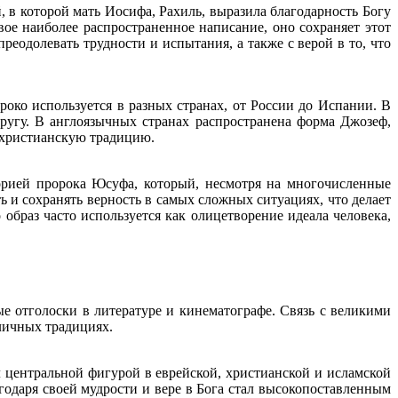
 в которой мать Иосифа, Рахиль, выразила благодарность Богу
вое наиболее распространенное написание, оно сохраняет этот
реодолевать трудности и испытания, а также с верой в то, что
ко используется в разных странах, от России до Испании. В
ругу. В англоязычных странах распространена форма Джозеф,
и христианскую традицию.
орией пророка Юсуфа, который, несмотря на многочисленные
ь и сохранять верность в самых сложных ситуациях, что делает
браз часто используется как олицетворение идеала человека,
е отголоски в литературе и кинематографе. Связь с великими
личных традициях.
центральной фигурой в еврейской, христианской и исламской
годаря своей мудрости и вере в Бога стал высокопоставленным