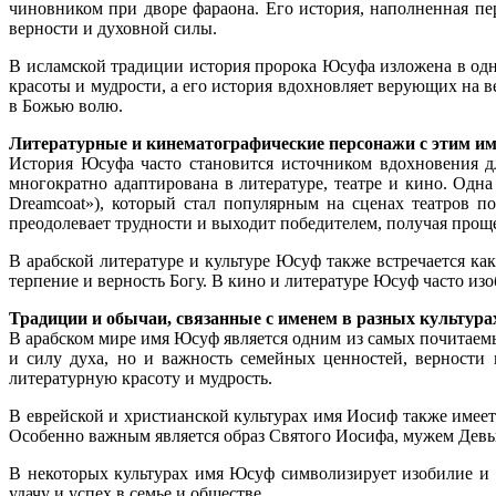
чиновником при дворе фараона. Его история, наполненная пе
верности и духовной силы.
В исламской традиции история пророка Юсуфа изложена в одн
красоты и мудрости, а его история вдохновляет верующих на в
в Божью волю.
Литературные и кинематографические персонажи с этим и
История Юсуфа часто становится источником вдохновения дл
многократно адаптирована в литературе, театре и кино. Одн
Dreamcoat»), который стал популярным на сценах театров 
преодолевает трудности и выходит победителем, получая прощ
В арабской литературе и культуре Юсуф также встречается ка
терпение и верность Богу. В кино и литературе Юсуф часто из
Традиции и обычаи, связанные с именем в разных культура
В арабском мире имя Юсуф является одним из самых почитаемых
и силу духа, но и важность семейных ценностей, верности
литературную красоту и мудрость.
В еврейской и христианской культурах имя Иосиф также имее
Особенно важным является образ Святого Иосифа, мужем Девы
В некоторых культурах имя Юсуф символизирует изобилие и п
удачу и успех в семье и обществе.