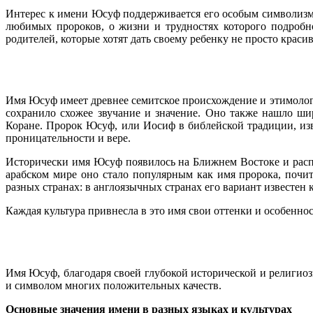
Интерес к имени Юсуф поддерживается его особым символизмо
любимых пророков, о жизни и трудностях которого подробн
родителей, которые хотят дать своему ребенку не просто крас
Имя Юсуф имеет древнее семитское происхождение и этимологически связано с еврейским именем Йосеф (יוסף), 
сохранило схожее звучание и значение. Оно также нашло шир
Коране. Пророк Юсуф, или Иосиф в библейской традиции, изв
проницательности и вере.
Исторически имя Юсуф появилось на Ближнем Востоке и распр
арабском мире оно стало популярным как имя пророка, почи
разных странах: в англоязычных странах его вариант известен
Каждая культура привнесла в это имя свои оттенки и особеннос
Имя Юсуф, благодаря своей глубокой исторической и религиоз
и символом многих положительных качеств.
Основные значения имени в разных языках и культурах