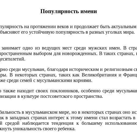
Популярность имени
пулярность на протяжении веков и продолжает быть актуальным 
бъясняют его устойчивую популярность в разных уголках мира.
 занимает одно из ведущих мест среди мужских имен. В стра
аспространенным выбором для новорожденных. В таких странах, 
десятилетий.
ярно среди мусульман, благодаря историческим и религиозным с
оры. В некоторых странах, таких как Великобритания и Фран
кже среди семей с мусульманскими корнями.
о также находит своих поклонников, особенно среди мусульман
изации в культуре постсоветского пространства.
льность в мусульманском мире, но в некоторых странах оно ис
ак в западных странах интерес к этому имени стал возрастать 
ной средой наблюдается тенденция к большему использован
нуть уникальность своего ребенка.