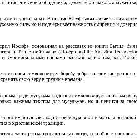
 и помогать своим обидчикам, делает его символом мужества,
ивых и поучительных. В исламе Юсуф также является символом
духовную силу, но и подчеркивает важность смирения и доверия
ория Иосифа, основанная на рассказах из книги Бытия, была
тельный цветной плащ» («Joseph and the Amazing Technicolor
и и эмоциональными сценами рассказывает о том, как Иосиф
го история символизирует борьбу добра со злом, искренность,
охранить свою веру в трудные времена.
лярным среди мусульман, где оно символизирует не только веру
олько важным текстом для мусульман, но и ценится за свою
оспринимаются как люди с яркой духовной и моральной силой.
тия в христианской традиции.
сители часто рассматриваются как люди, способные приносить