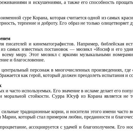
реживаниями и искушениями, а также его способность прощать
оименной суре Корана, которая считается одной из самых крас
ерность, терпение и доброту. Его образ не только олицетворяет 
менем
я писателей и кинематографистов. Например, библейская ист
а из самых известных постановок — мюзикл «Иосиф и его удиви
по всему миру. Этот мюзикл с яркими музыкальными номерам
ение и благословение.
к центральный персонаж в многочисленных произведениях, где е
ображается как герой, который должен преодолеть испытания и с
х
 и часто используемых. Его значение в исламе делает его попу
 и моральной стойкости. Сурра Юсуф из Корана является не т
т сильные традиционные корни, и носители этого имени часто в
 Марии, который стал примером любви, преданности и благочес
роцветание, ассоциируется с удачей и благополучием. Его но