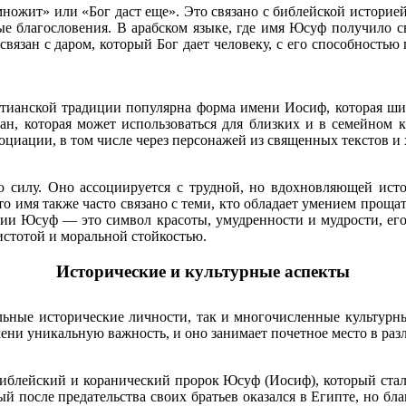
ножит» или «Бог даст еще». Это связано с библейской историей,
ые благословения. В арабском языке, где имя Юсуф получило с
язан с даром, который Бог дает человеку, с его способностью п
тианской традиции популярна форма имени Иосиф, которая широ
н, которая может использоваться для близких и в семейном к
социации, в том числе через персонажей из священных текстов 
ю силу. Оно ассоциируется с трудной, но вдохновляющей ист
то имя также часто связано с теми, кто обладает умением прощат
ии Юсуф — это символ красоты, умудренности и мудрости, его о
истотой и моральной стойкостью.
Исторические и культурные аспекты
ьные исторические личности, так и многочисленные культурны
ни уникальную важность, и оно занимает почетное место в раз
иблейский и коранический пророк Юсуф (Иосиф), который стал 
 после предательства своих братьев оказался в Египте, но бла