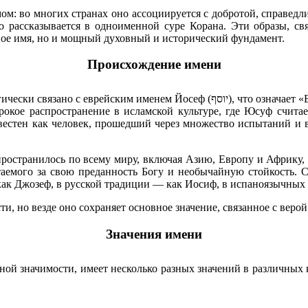
м: во многих странах оно ассоциируется с добротой, справед
о рассказывается в одноименной суре Корана. Эти образы, св
ивое имя, но и мощный духовный и исторический фундамент.
Происхождение имени
что означает «Бог приумножит» или «Бог даст еще». В арабском языке это имя
окое распространение в исламской культуре, где Юсуф считае
естен как человек, прошедший через множество испытаний и в
остранилось по всему миру, включая Азию, Европу и Африку, в
таемого за свою преданность Богу и необычайную стойкость. 
 как Джозеф, в русской традиции — как Иосиф, в испаноязычных
ти, но везде оно сохраняет основное значение, связанное с веро
Значения имени
ной значимости, имеет несколько разных значений в различных к