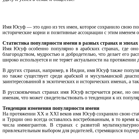
Имя Юсуф — это одно из тех имен, которое сохранило свою по
исторические корни и позитивные ассоциации с этим именем о
Статистика популярности имени в разных странах и эпохах
Имя Юсуф особенно популярно в арабских странах, где оно
благородством, мудростью и добродетелью, что делает его р
широко используется и не теряет актуальности на протяжении 
В других странах, например, в Индии, имя Юсуф также попул
но также существует среди арабской и мусульманской диасп
заинтересованной в экзотических и исторических именах, а та
В русскоязычных странах имя Юсуф встречается реже, но он
именам, что может свидетельствовать о тенденции к их популяр
Тенденции изменения популярности имени
На протяжении XX и XXI веков имя Юсуф сохраняло свою стаби
и Турции оно всегда оставалось востребованным, в то время к
числа иммигрантов. В странах с развитой мультикультур
привлекательным выбором для родителей, стремящихся подчерк