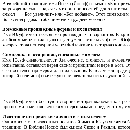
В еврейской традиции имя Йосеф (Йосиф) означает «Бог приум
за рождение сына, надеясь, что он принесет ей дополнительн
смысл — «Бог увеличит» или «Бог добавит». Этот символизм св
Бог всегда рядом, чтобы помочь в трудные моменты.
Возможные производные формы и их значения
Имя Юсуф имеет несколько производных и вариантов. В хрис
арабском мире также существует уменьшительная форма Юсфа
которая стала популярной через библейские и исторические ас
Символика и ассоциации, связанные с именем
Имя Юсуф символизирует благочестие, стойкость и духовну
испытания, оставался верен своим принципам и вере в Бога. Э
его носителей примером для подражания. В исламской традиц
который сочетает физическую привлекательность с духовной ч
Имя Юсуф имеет богатую историю, которая включает как реал
пророками и мифологическими персонажами придает этому име
Известные исторические личности с этим именем
Одним из самых известных носителей имени Юсуф является б
традиции. В Библии Иосиф был сыном Якова и Рахили, который