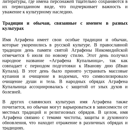
литературы, где имена персонажей тщательно сохраняются в
их первозданном виде, что подчеркивает важность и
уважение к культурному наследию.
Традиции и обычаи, связанные с именем в разных
культурах
Имя Аграфена имеет свои особые традиции и обычаи,
которые укоренились в русской культуре. В православной
традиции день памяти святой Аграфены Никомидийской
отмечается 6 июля по новому стилю. Этот день получил
народное название «Аграфена Купальница», так как
совпадает с периодом подготовки к Иванову дню (Иван
Купала). В этот день было принято устраивать массовые
купания и очищение в водоемах, что символизировало
очищение души и тела. В народных обрядах Аграфена
Купальница ассоциировалась с защитой от злых духов и
болезней.
В других славянских культурах имя Аграфена также
почитается, но обычаи могут варьироваться в зависимости от
местных традиций и религиозных обрядов. В целом, имя
Аграфена связано с темами чистоты, защиты и духовного
обновления, что находит отражение в различных обрядах и
традициях.