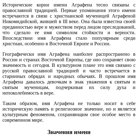
Исторические корни имени Аграфена тесно связаны с
православной традицией. Первые упоминания этого имени
встречаются в связи с христианской мученицей Аграфеной
Никомидийской, жившей в III веке. Она была известна своей
преданностью вере и мужеством перед лицом преследований,
что сделало ее имя символом стойкости и верности.
Впоследствии имя Аграфена стало популярным среди
христиан, особенно в Восточной Европе и России.
Географически имя Аграфена наиболее распространено в
России и странах Восточной Европы, где оно сохраняет свою
значимость и сегодня. В культурном плане это имя связано с
русской православной традицией и часто встречается в
старинных обрядах и народных обычаях. В прошлом имя
Аграфена давалось девочкам в знак уважения к святым и
святым мученицам, подчеркивая их силу духа и
непоколебимость в вере.
Таким образом, имя Аграфена не только носит в себе
историческую память и религиозное значение, но и является
культурным феноменом, сохраняющим свое особое место в
современном мире.
Значения имени