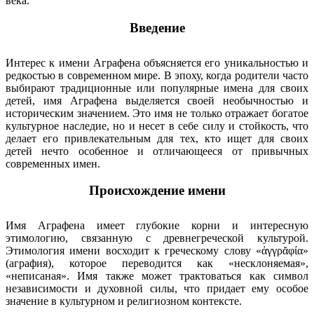
века.
Введение
Интерес к имени Аграфена объясняется его уникальностью и
редкостью в современном мире. В эпоху, когда родители часто
выбирают традиционные или популярные имена для своих
детей, имя Аграфена выделяется своей необычностью и
историческим значением. Это имя не только отражает богатое
культурное наследие, но и несет в себе силу и стойкость, что
делает его привлекательным для тех, кто ищет для своих
детей нечто особенное и отличающееся от привычных
современных имен.
Происхождение имени
Имя Аграфена имеет глубокие корни и интересную
этимологию, связанную с древнегреческой культурой.
Этимология имени восходит к греческому слову «ἀγγρᾰφία»
(аграфия), которое переводится как «несклоняемая»,
«неписаная». Имя также может трактоваться как символ
независимости и духовной силы, что придает ему особое
значение в культурном и религиозном контексте.