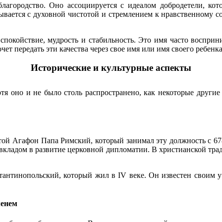
лагородство. Оно ассоциируется с идеалом добродетели, ко
ывается с духовной чистотой и стремлением к нравственному со
окойствие, мудрость и стабильность. Это имя часто восприни
ет передать эти качества через свое имя или имя своего ребенка
Исторические и культурные аспекты
отя оно и не было столь распространено, как некоторые другие
й Агафон Папа Римский, который занимал эту должность с 678
вкладом в развитие церковной дипломатии. В христианской тради
антинопольский, который жил в IV веке. Он известен своим 
менем