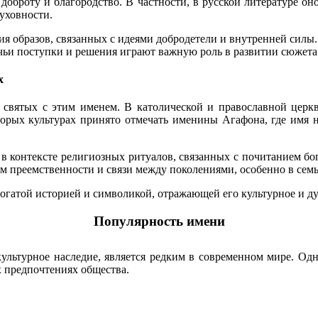
доброту и благородство. В частности, в русской литературе он
уховности.
ия образов, связанных с идеями добродетели и внутренней сил
чьи поступки и решения играют важную роль в развитии сюжета
х
 святых с этим именем. В католической и православной церкв
торых культурах принято отмечать именины Агафона, где имя 
в контексте религиозных ритуалов, связанных с почитанием богов
м преемственности и связи между поколениями, особенно в семья
 богатой историей и символикой, отражающей его культурное и ду
Популярность имени
культурное наследие, является редким в современном мире. Одн
х предпочтениях общества.