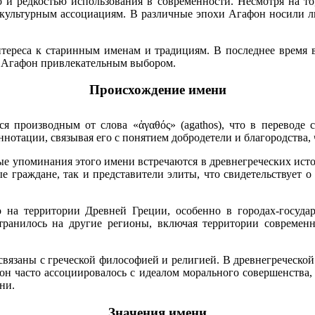
о и редкостью использования в современности. Несмотря на то
 культурным ассоциациям. В различные эпохи Агафон носили лю
тереса к старинным именам и традициям. В последнее время вс
т Агафон привлекательным выбором.
Происхождение имени
 производным от слова «ἀγαθός» (agathos), что в переводе с
нотации, связывая его с понятием добродетели и благородства, 
е упоминания этого имени встречаются в древнегреческих источ
е граждане, так и представители элиты, что свидетельствует 
 на территории Древней Греции, особенно в городах-госуда
странилось на другие регионы, включая территории современ
вязаны с греческой философией и религией. В древнегреческой
н часто ассоциировалось с идеалом морального совершенства, 
ни.
Значения имени