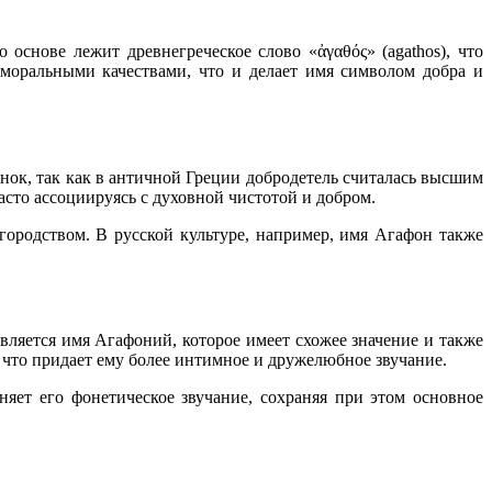
основе лежит древнегреческое слово «ἀγαθός» (agathos), что
 моральными качествами, что и делает имя символом добра и
нок, так как в античной Греции добродетель считалась высшим
сто ассоциируясь с духовной чистотой и добром.
агородством. В русской культуре, например, имя Агафон также
ляется имя Агафоний, которое имеет схожее значение и также
 что придает ему более интимное и дружелюбное звучание.
яет его фонетическое звучание, сохраняя при этом основное