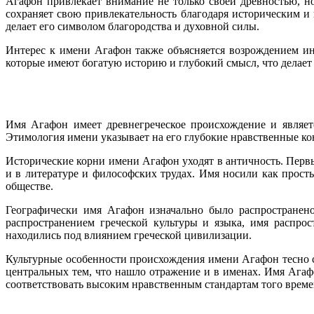
Агафон привлекает внимание не только своей древностью, н
сохраняет свою привлекательность благодаря историческим и
делает его символом благородства и духовной силы.
Интерес к имени Агафон также объясняется возрождением ин
которые имеют богатую историю и глубокий смысл, что делае
Имя Агафон имеет древнегреческое происхождение и является
Этимология имени указывает на его глубокие нравственные кон
Исторические корни имени Агафон уходят в античность. Первы
и в литературе и философских трудах. Имя носили как просты
обществе.
Географически имя Агафон изначально было распространено
распространением греческой культуры и языка, имя распро
находились под влиянием греческой цивилизации.
Культурные особенности происхождения имени Агафон тесно с
центральных тем, что нашло отражение и в именах. Имя Агафо
соответствовать высоким нравственным стандартам того време