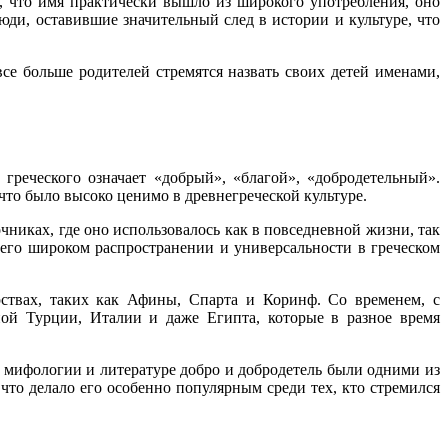
, что имя практически вышло из широкого употребления, оно
ди, оставившие значительный след в истории и культуре, что
е больше родителей стремятся назвать своих детей именами,
 греческого означает «добрый», «благой», «добродетельный».
что было высоко ценимо в древнегреческой культуре.
никах, где оно использовалось как в повседневной жизни, так
о его широком распространении и универсальности в греческом
рствах, таких как Афины, Спарта и Коринф. Со временем, с
ной Турции, Италии и даже Египта, которые в разное время
 мифологии и литературе добро и добродетель были одними из
что делало его особенно популярным среди тех, кто стремился