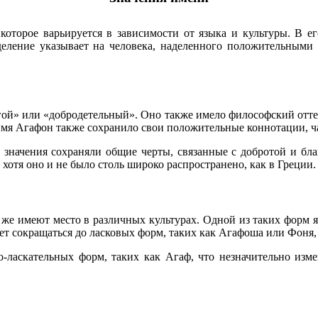
торое варьируется в зависимости от языка и культуры. В его 
деление указывает на человека, наделенного положительными
гой» или «добродетельный». Оно также имело философский отте
мя Агафон также сохранило свои положительные коннотации, ча
го значения сохраняли общие черты, связанные с добротой и бл
 хотя оно и не было столь широко распространено, как в Греции.
же имеют место в различных культурах. Одной из таких форм яв
ет сокращаться до ласковых форм, таких как Агафоша или Фоня,
ласкательных форм, таких как Агаф, что незначительно измен