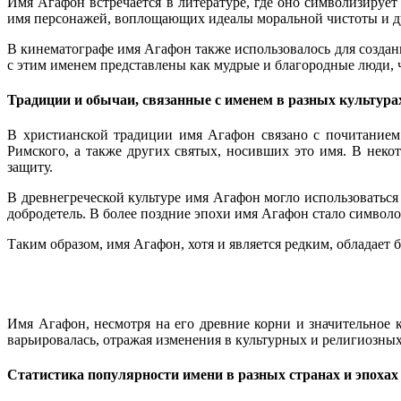
Имя Агафон встречается в литературе, где оно символизирует 
имя персонажей, воплощающих идеалы моральной чистоты и д
В кинематографе имя Агафон также использовалось для создан
с этим именем представлены как мудрые и благородные люди, 
Традиции и обычаи, связанные с именем в разных культура
В христианской традиции имя Агафон связано с почитанием
Римского, а также других святых, носивших это имя. В неко
защиту.
В древнегреческой культуре имя Агафон могло использоваться 
добродетель. В более поздние эпохи имя Агафон стало символо
Таким образом, имя Агафон, хотя и является редким, обладает
Имя Агафон, несмотря на его древние корни и значительное 
варьировалась, отражая изменения в культурных и религиозны
Статистика популярности имени в разных странах и эпохах