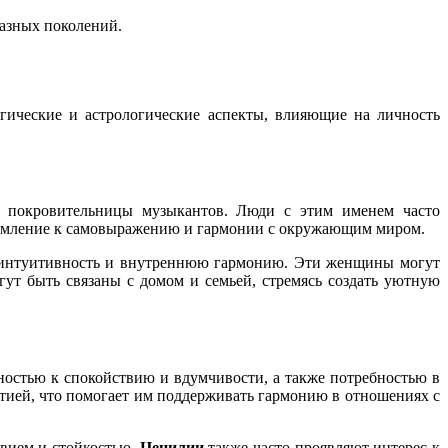
разных поколений.
огические и астрологические аспекты, влияющие на личность
, покровительницы музыкантов. Люди с этим именем часто
тремление к самовыражению и гармонии с окружающим миром.
м интуитивность и внутреннюю гармонию. Эти женщины могут
ут быть связаны с домом и семьей, стремясь создать уютную
ностью к спокойствию и вдумчивости, а также потребностью в
ией, что помогает им поддерживать гармонию в отношениях с
вием и стойкостью.
Цецилии
также часто проявляют интерес к