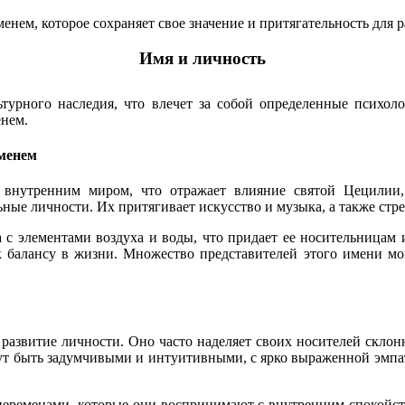
нем, которое сохраняет свое значение и притягательность для 
Имя и личность
ьтурного наследия, что влечет за собой определенные психол
енем.
именем
 внутренним миром, что отражает влияние святой Цецилии
ьные личности. Их притягивает искусство и музыка, а также с
 с элементами воздуха и воды, что придает ее носительница
 балансу в жизни. Множество представителей этого имени мог
развитие личности. Оно часто наделяет своих носителей склон
ут быть задумчивыми и интуитивными, с ярко выраженной эмпат
переменами, которые они воспринимают с внутренним спокойст