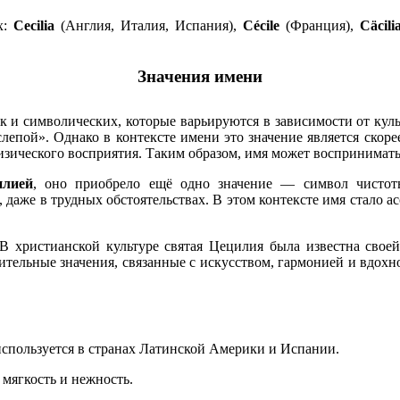
х:
Cecilia
(Англия, Италия, Испания),
Cécile
(Франция),
Cäcili
Значения имени
так и символических, которые варьируются в зависимости от ку
«слепой». Однако в контексте имени это значение является скор
зического восприятия. Таким образом, имя может воспринимать
илией
, оно приобрело ещё одно значение — символ чистот
 даже в трудных обстоятельствах. В этом контексте имя стало а
 В христианской культуре святая Цецилия была известна сво
ительные значения, связанные с искусством, гармонией и вдохн
используется в странах Латинской Америки и Испании.
мягкость и нежность.