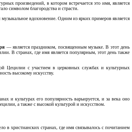
рных произведений, в котором встречается это имя, является
тало символом благородства и страсти.
ли музыкальное вдохновение. Одним из ярких примеров является
бря
— является праздником, посвященным музыке. В этот день
и. В странах, где имя является популярным, этот день также
той Цецилии с участием в церковных службах и культурных
ность высокому искусству.
нах и культурах его популярность варьируется, и за века оно
цилии, а также с высокой культурой и искусством.
о в христианских странах, где имя связывалось с почитанием