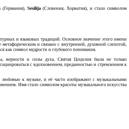
a
(Германия),
Sesilija
(Словения, Хорватия), и стало символом
льтурных и языковых традиций. Основное значение этого имени
ее метафорическим и связано с внутренней, духовной слепотой,
ся как символ мудрости и глубокого понимания.
ы, верности и силы духа. Святая Цецилия была не только
ссоциироваться с вдохновением, преданностью и стремлением к
ей любовью к музыке, и её часто изображают с музыкальными
овением. Имя стало символом красоты музыкального искусства