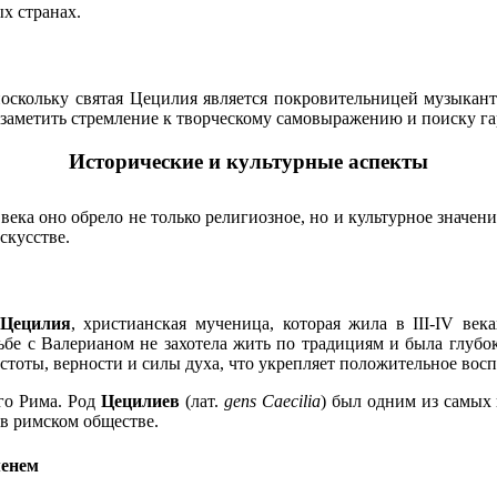
х странах.
поскольку святая Цецилия является покровительницей музыканто
 заметить стремление к творческому самовыражению и поиску г
Исторические и культурные аспекты
 века оно обрело не только религиозное, но и культурное значе
скусстве.
 Цецилия
, христианская мученица, которая жила в III-IV ве
дьбе с Валерианом не захотела жить по традициям и была глуб
истоты, верности и силы духа, что укрепляет положительное во
го Рима. Род
Цецилиев
(лат.
gens Caecilia
) был одним из самых
в римском обществе.
менем