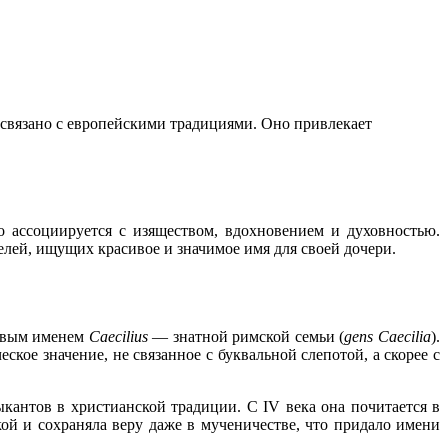
о связано с европейскими традициями. Оно привлекает
 ассоциируется с изяществом, вдохновением и духовностью.
елей, ищущих красивое и значимое имя для своей дочери.
одовым именем
Caecilius
— знатной римской семьи (
gens Caecilia
).
ское значение, не связанное с буквальной слепотой, а скорее с
антов в христианской традиции. С IV века она почитается в
кой и сохраняла веру даже в мученичестве, что придало имени