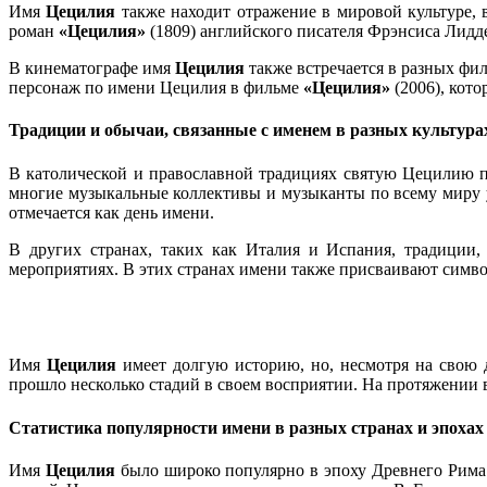
Имя
Цецилия
также находит отражение в мировой культуре, в
роман
«Цецилия»
(1809) английского писателя Фрэнсиса Лидде
В кинематографе имя
Цецилия
также встречается в разных фил
персонаж по имени Цецилия в фильме
«Цецилия»
(2006), кото
Традиции и обычаи, связанные с именем в разных культура
В католической и православной традициях святую Цецилию п
многие музыкальные коллективы и музыканты по всему миру у
отмечается как день имени.
В других странах, таких как Италия и Испания, традиции,
мероприятиях. В этих странах имени также присваивают симво
Имя
Цецилия
имеет долгую историю, но, несмотря на свою др
прошло несколько стадий в своем восприятии. На протяжении 
Статистика популярности имени в разных странах и эпохах
Имя
Цецилия
было широко популярно в эпоху Древнего Рима 