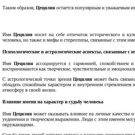
Таким образом,
Цецилия
остается популярным и уважаемым име
Имя
Цецилия
носит на себе отпечаток исторического и кул
человека, но также и мифы и стереотипы, связанные с этим им
Психологические и астрологические аспекты, связанные с 
Имя
Цецилия
ассоциируется с гармонией, спокойствием и
воспринимаются как творческие, чувствительные и эмоционал
С астрологической точки зрения
Цецилия
может быть связана
обладать спокойным характером и внутренним стремлением к
атмосферу в своей жизни.
Влияние имени на характер и судьбу человека
Имя
Цецилия
может оказывать влияние на личные качества и 
уединении и творческом выражении. Люди с этим именем мог
окружающими.
Судьба таких людей нередко связана с важными жизненными 