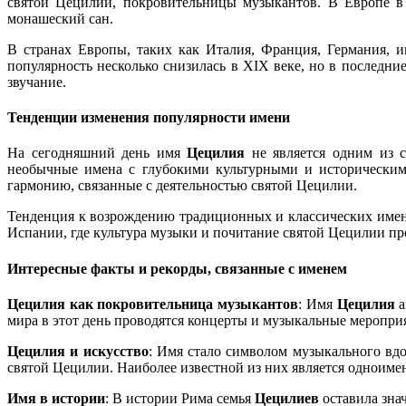
святой Цецилии, покровительницы музыкантов. В Европе в 
монашеский сан.
В странах Европы, таких как Италия, Франция, Германия, 
популярность несколько снизилась в XIX веке, но в последни
звучание.
Тенденции изменения популярности имени
На сегодняшний день имя
Цецилия
не является одним из с
необычные имена с глубокими культурными и историческими
гармонию, связанные с деятельностью святой Цецилии.
Тенденция к возрождению традиционных и классических имен,
Испании, где культура музыки и почитание святой Цецилии пр
Интересные факты и рекорды, связанные с именем
Цецилия как покровительница музыкантов
: Имя
Цецилия
а
мира в этот день проводятся концерты и музыкальные меропри
Цецилия и искусство
: Имя стало символом музыкального вдо
святой Цецилии. Наиболее известной из них является одноиме
Имя в истории
: В истории Рима семья
Цецилиев
оставила зна