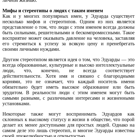
личной жизнью.
Мифы и стереотипы о людях с таким именем
Как и у многих популярных имен, у Эдуарда существует
несколько мифов и стереотипов. Одним из них является
представление о том, что люди с этим именем всегда должны
быть сильными, решительными и бескомпромиссными. Такое
восприятие может оказывать давление на человека, заставляя
его стремиться к успеху за всякую цену и пренебрегать
своими личными нуждами.
Другим стереотипом является идея о том, что Эдуарды — это
всегда образованные, культурные и высоко интеллектуальные
люди, что, конечно, не всегда соответствует
действительности. Хотя имя и связано с благородными
корнями, это не означает, что каждый носитель имени
обязательно будет иметь высокое образование или быть
эрудитом. В реальности люди с этим именем могут быть
самыми разными, с различными интересами и жизненными
установками.
Некоторые также могут воспринимать Эдуардов как
склонных к высокому статусу и жизни в обществе, что порой
делает их менее доступными для простых людей. Однако на
самом деле это лишь стереотип, и многие Эдуарды известны
своей дружелюбностью и открытостью.