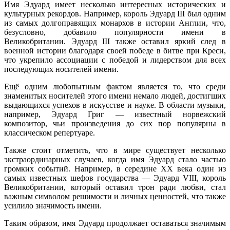
Имя Эдуард имеет несколько интересных исторических и
культурных рекордов. Например, король Эдуард III был одним
из самых долгоправящих монархов в истории Англии, что,
безусловно, добавило популярности имени в
Великобритании. Эдуард III также оставил яркий след в
военной истории благодаря своей победе в битве при Креси,
что укрепило ассоциации с победой и лидерством для всех
последующих носителей имени.
Ещё одним любопытным фактом является то, что среди
знаменитых носителей этого имени немало людей, достигших
выдающихся успехов в искусстве и науке. В области музыки,
например, Эдуард Григ — известный норвежский
композитор, чьи произведения до сих пор популярны в
классическом репертуаре.
Также стоит отметить, что в мире существует несколько
экстраординарных случаев, когда имя Эдуард стало частью
громких событий. Например, в середине XX века один из
самых известных шефов государства — Эдуард VIII, король
Великобритании, который оставил трон ради любви, стал
важным символом решимости и личных ценностей, что также
усилило значимость имени.
Таким образом, имя Эдуард продолжает оставаться значимым