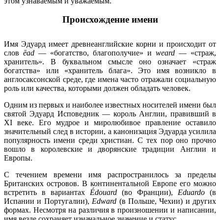
этом узнаваемым и уважаемым.
Происхождение имени
Имя Эдуард имеет древнеанглийские корни и происходит от
слов
ēad
— «богатство, благополучие» и
weard
— «страж,
хранитель». В буквальном смысле оно означает «страж
богатства» или «хранитель блага». Это имя возникло в
англосаксонской среде, где имена часто отражали социальную
роль или качества, которыми должен обладать человек.
Одним из первых и наиболее известных носителей имени был
святой Эдуард Исповедник — король Англии, правивший в
XI веке. Его мудрое и миролюбивое правление оставило
значительный след в истории, а канонизация Эдуарда усилила
популярность имени среди христиан. С тех пор оно прочно
вошло в королевские и дворянские традиции Англии и
Европы.
С течением времени имя распространилось за пределы
Британских островов. В континентальной Европе его можно
встретить в вариантах
Édouard
(во Франции),
Eduardo
(в
Испании и Португалии),
Edward
(в Польше, Чехии) и других
формах. Несмотря на различия в произношении и написании,
имя везде сохраняет изначальное значение и статус.