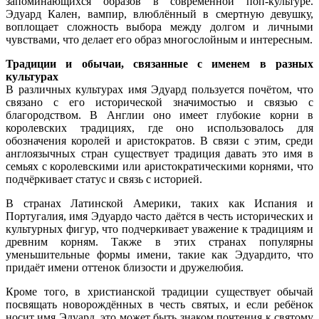
запоминающихся образов в современной поп-культуре.
Эдуард Кален, вампир, влюблённый в смертную девушку,
воплощает сложность выбора между долгом и личными
чувствами, что делает его образ многослойным и интересным.
Традиции и обычаи, связанные с именем в разных
культурах
В различных культурах имя Эдуард пользуется почётом, что
связано с его исторической значимостью и связью с
благородством. В Англии оно имеет глубокие корни в
королевских традициях, где оно использовалось для
обозначения королей и аристократов. В связи с этим, среди
англоязычных стран существует традиция давать это имя в
семьях с королевскими или аристократическими корнями, что
подчёркивает статус и связь с историей.
В странах Латинской Америки, таких как Испания и
Португалия, имя Эдуардо часто даётся в честь исторических и
культурных фигур, что подчеркивает уважение к традициям и
древним корням. Также в этих странах популярны
уменьшительные формы имени, такие как Эдуардито, что
придаёт имени оттенок близости и дружелюбия.
Кроме того, в христианской традиции существует обычай
посвящать новорождённых в честь святых, и если ребёнок
носит имя Эдуард, это может быть знаком почтения к святому