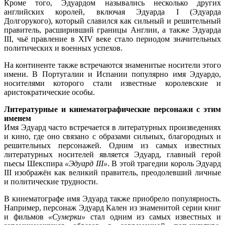
Кроме того, Эдуардом назывались несколько других
английских королей, включая Эдуарда I (Эдуарда
Долгорукого), который славился как сильный и решительный
правитель, расширивший границы Англии, а также Эдуарда
III, чьё правление в XIV веке стало периодом значительных
политических и военных успехов.
На континенте также встречаются знаменитые носители этого
имени. В Португалии и Испании популярно имя Эдуардо,
носителями которого стали известные королевские и
аристократические особы.
Литературные и кинематографические персонажи с этим
именем
Имя Эдуард часто встречается в литературных произведениях
и кино, где оно связано с образами сильных, благородных и
решительных персонажей. Одним из самых известных
литературных носителей является Эдуард, главный герой
пьесы Шекспира
«Эдуард III»
. В этой трагедии король Эдуард
III изображён как великий правитель, преодолевший личные
и политические трудности.
В кинематографе имя Эдуард также приобрело популярность.
Например, персонаж Эдуард Кален из знаменитой серии книг
и фильмов
«Сумерки»
стал одним из самых известных и