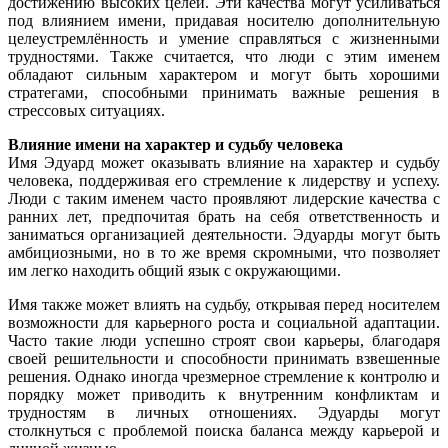
достижению высоких целей. Эти качества могут усиливаться
под влиянием имени, придавая носителю дополнительную
целеустремлённость и умение справляться с жизненными
трудностями. Также считается, что люди с этим именем
обладают сильным характером и могут быть хорошими
стратегами, способными принимать важные решения в
стрессовых ситуациях.
Влияние имени на характер и судьбу человека
Имя Эдуард может оказывать влияние на характер и судьбу
человека, поддерживая его стремление к лидерству и успеху.
Люди с таким именем часто проявляют лидерские качества с
ранних лет, предпочитая брать на себя ответственность и
заниматься организацией деятельности. Эдуарды могут быть
амбициозными, но в то же время скромными, что позволяет
им легко находить общий язык с окружающими.
Имя также может влиять на судьбу, открывая перед носителем
возможности для карьерного роста и социальной адаптации.
Часто такие люди успешно строят свои карьеры, благодаря
своей решительности и способности принимать взвешенные
решения. Однако иногда чрезмерное стремление к контролю и
порядку может приводить к внутренним конфликтам и
трудностям в личных отношениях. Эдуарды могут
столкнуться с проблемой поиска баланса между карьерой и