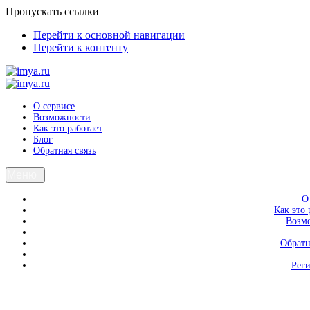
Пропускать ссылки
Перейти к основной навигации
Перейти к контенту
О сервисе
Возможности
Как это работает
Блог
Обратная связь
Меню
О
Как это 
Возм
Обратн
Рег
Вход
Регистрация