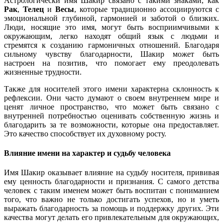
Астрологически имя Шакир связано с такими знаками, как
Рак
,
Телец
и
Весы
, которые традиционно ассоциируются с
эмоциональной глубиной, гармонией и заботой о близких.
Люди, носящие это имя, могут быть восприимчивыми к
окружающим, легко находят общий язык с людьми и
стремятся к созданию гармоничных отношений. Благодаря
сильному чувству благодарности, Шакир может быть
настроен на позитив, что помогает ему преодолевать
жизненные трудности.
Также для носителей этого имени характерна склонность к
рефлексии. Они часто думают о своем внутреннем мире и
ценят личное пространство, что может быть связано с
внутренней потребностью оценивать собственную жизнь и
благодарить за те возможности, которые она предоставляет.
Это качество способствует их духовному росту.
Влияние имени на характер и судьбу человека
Имя Шакир оказывает влияние на судьбу носителя, прививая
ему ценность благодарности и признания. С самого детства
человек с таким именем может быть воспитан с пониманием
того, что важно не только достигать успехов, но и уметь
выражать благодарность за помощь и поддержку других. Эти
качества могут делать его привлекательным для окружающих,