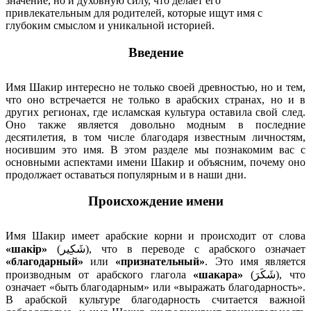
значение, но и духовную силу, что делает его
привлекательным для родителей, которые ищут имя с
глубоким смыслом и уникальной историей.
Введение
Имя Шакир интересно не только своей древностью, но и тем,
что оно встречается не только в арабских странах, но и в
других регионах, где исламская культура оставила свой след.
Оно также является довольно модным в последние
десятилетия, в том числе благодаря известным личностям,
носившим это имя. В этом разделе мы познакомим вас с
основными аспектами имени Шакир и объясним, почему оно
продолжает оставаться популярным и в наши дни.
Происхождение имени
Имя Шакир имеет арабские корни и происходит от слова
«шакір»
(شَكِير), что в переводе с арабского означает
«благодарный»
или
«признательный»
. Это имя является
производным от арабского глагола
«шакара»
(شَكَرَ), что
означает «быть благодарным» или «выражать благодарность».
В арабской культуре благодарность считается важной