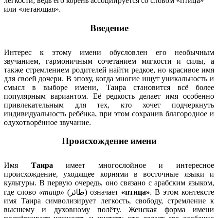
легкости, ведь его корень ассоциируется со словом «птица»
или «летающая».
Введение
Интерес к этому имени обусловлен его необычным
звучанием, гармоничным сочетанием мягкости и силы, а
также стремлением родителей найти редкое, но красивое имя
для своей дочери. В эпоху, когда многие ищут уникальность и
смысл в выборе имени, Таира становится всё более
популярным вариантом. Её редкость делает имя особенно
привлекательным для тех, кто хочет подчеркнуть
индивидуальность ребёнка, при этом сохранив благородное и
одухотворённое звучание.
Происхождение имени
Имя
Таира
имеет многослойное и интересное
происхождение, уходящее корнями в восточные языки и
культуры. В первую очередь, оно связано с арабским языком,
где слово
«таир»
(طائر) означает
«птица»
. В этом контексте
имя Таира символизирует легкость, свободу, стремление к
высшему и духовному полёту. Женская форма имени