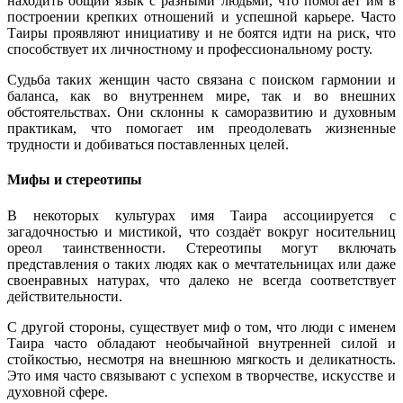
находить общий язык с разными людьми, что помогает им в
построении крепких отношений и успешной карьере. Часто
Таиры проявляют инициативу и не боятся идти на риск, что
способствует их личностному и профессиональному росту.
Судьба таких женщин часто связана с поиском гармонии и
баланса, как во внутреннем мире, так и во внешних
обстоятельствах. Они склонны к саморазвитию и духовным
практикам, что помогает им преодолевать жизненные
трудности и добиваться поставленных целей.
Мифы и стереотипы
В некоторых культурах имя Таира ассоциируется с
загадочностью и мистикой, что создаёт вокруг носительниц
ореол таинственности. Стереотипы могут включать
представления о таких людях как о мечтательницах или даже
своенравных натурах, что далеко не всегда соответствует
действительности.
С другой стороны, существует миф о том, что люди с именем
Таира часто обладают необычайной внутренней силой и
стойкостью, несмотря на внешнюю мягкость и деликатность.
Это имя часто связывают с успехом в творчестве, искусстве и
духовной сфере.