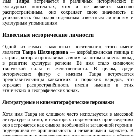
Имя
Таира
встречается в различных исторических и
культурных контекстах, хотя и не является массово
распространённым, оно сохраняет свою значимость и
уникальность благодаря отдельным известным личностям и
культурным упоминаниям.
Известные исторические личности
Одной из самых знаменитых носительниц этого имени
является
Таира Шахвердиева
— азербайджанская певица и
актриса, которая прославилась своим талантом и внесла вклад
в развитие культуры региона. Её имя стало символом
творческой силы и женственности. В целом, среди
исторических фигур с именем Таира встречаются
представительницы кавказских и тюркских народов, что
отражает распространённость имени именно в этих
этнических и географических зонах.
Литературные и кинематографические персонажи
Хотя имя Таира не слишком часто используется в массовой
литературе и кино, в некоторых современных произведениях
оно встречается как символ необычной и загадочной героини,
подчеркивая её оригинальность и независимый характер. В
художественных произведениях имя ассоциируется с образом