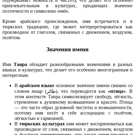
подчёркивает нежность и чистоту, что делает его особенно
привлекательным в культурах, придающих значение
поэтичности и символике имён.
Кроме арабского происхождения, имя встречается и в
тюркских традициях, где может интерпретироваться как
производное от глаголов, связанных с движением, воздухом,
полётом.
Значения имени
Имя
Таира
обладает разнообразными значениями в разных
языках и культурах, что делает его особенно многогранным и
интересным.
В
арабском языке
основное значение имени связано со
словом
таир
(طائر), что переводится как
«птица»
. В
этом контексте Таира символизирует свободу, лёгкость,
стремление к духовному возвышению и красоте. Птица
— это часто образ духовной чистоты и возвышенности,
поэтому имя несёт в себе ассоциации с полётом,
лёгкостью и гармонией.
В
тюркских культурах
имя может восприниматься как
производное от слов, связанных с движением, воздухом
и быстрым перемещением, что также перекликается с