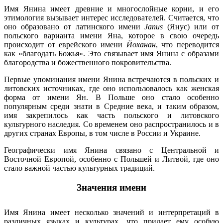
Имя Янина имеет древние и многослойные корни, и его
этимология вызывает интерес исследователей. Считается, что
оно образовано от латинского имени
Janus
(Янус) или от
польского варианта имени Яна, которое в свою очередь
происходит от еврейского имени
Йоханан
, что переводится
как «благодать Божья». Это связывает имя Янина с образами
благородства и божественного покровительства.
Первые упоминания имени Янина встречаются в польских и
литовских источниках, где оно использовалось как женская
форма от имени Ян. В Польше оно стало особенно
популярным среди знати в Средние века, и таким образом,
имя закрепилось как часть польского и литовского
культурного наследия. Со временем оно распространилось и в
других странах Европы, в том числе в России и Украине.
Географически имя Янина связано с Центральной и
Восточной Европой, особенно с Польшей и Литвой, где оно
стало важной частью культурных традиций.
Значения имени
Имя Янина имеет несколько значений и интерпретаций в
различных языках и культурах, что придает ему особую