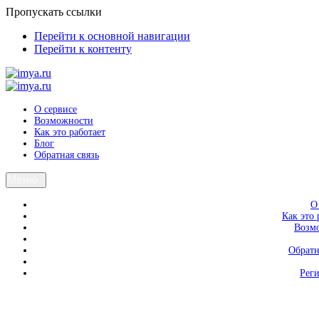
Пропускать ссылки
Перейти к основной навигации
Перейти к контенту
О сервисе
Возможности
Как это работает
Блог
Обратная связь
Меню
О
Как это 
Возм
Обратн
Рег
Вход
Регистрация