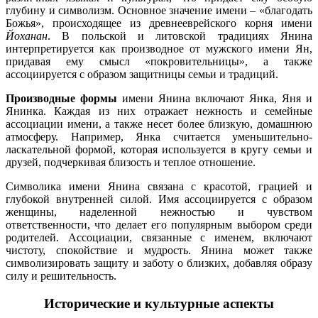
глубину и символизм. Основное значение имени – «благодать
Божья», происходящее из древнееврейского корня имени
Йоханан
. В польской и литовской традициях Янина
интерпретируется как производное от мужского имени Ян,
придавая ему смысл «покровительницы», а также
ассоциируется с образом защитницы семьи и традиций.
Производные формы
имени Янина включают Янка, Яня и
Янинка. Каждая из них отражает нежность и семейные
ассоциации имени, а также несет более близкую, домашнюю
атмосферу. Например, Янка считается уменьшительно-
ласкательной формой, которая используется в кругу семьи и
друзей, подчеркивая близость и теплое отношение.
Символика имени Янина связана с красотой, грацией и
глубокой внутренней силой. Имя ассоциируется с образом
женщины, наделенной нежностью и чувством
ответственности, что делает его популярным выбором среди
родителей. Ассоциации, связанные с именем, включают
чистоту, спокойствие и мудрость. Янина может также
символизировать защиту и заботу о близких, добавляя образу
силу и решительность.
Исторические и культурные аспекты