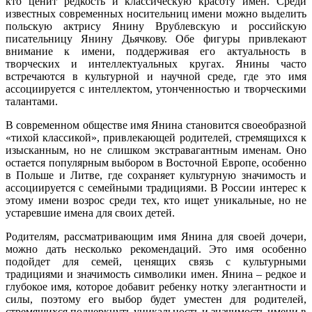
кто ценит редкость и классическую красоту имен. Среди
известных современных носительниц имени можно выделить
польскую актрису Янину Врублевскую и российскую
писательницу Янину Дьячкову. Обе фигуры привлекают
внимание к имени, поддерживая его актуальность в
творческих и интеллектуальных кругах. Янины часто
встречаются в культурной и научной среде, где это имя
ассоциируется с интеллектом, утонченностью и творческими
талантами.
В современном обществе имя Янина становится своеобразной
«тихой классикой», привлекающей родителей, стремящихся к
изысканным, но не слишком экстравагантным именам. Оно
остается популярным выбором в Восточной Европе, особенно
в Польше и Литве, где сохраняет культурную значимость и
ассоциируется с семейными традициями. В России интерес к
этому имени возрос среди тех, кто ищет уникальные, но не
устаревшие имена для своих детей.
Родителям, рассматривающим имя Янина для своей дочери,
можно дать несколько рекомендаций. Это имя особенно
подойдет для семей, ценящих связь с культурными
традициями и значимость символики имен. Янина – редкое и
глубокое имя, которое добавит ребенку нотку элегантности и
силы, поэтому его выбор будет уместен для родителей,
стремящихся подчеркнуть уникальность и значимость имени в