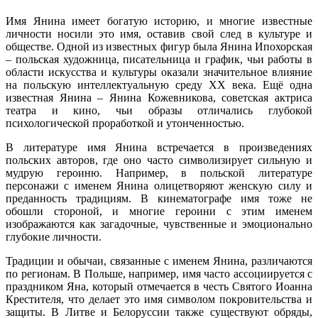
Имя Янина имеет богатую историю, и многие известные
личности носили это имя, оставив свой след в культуре и
обществе. Одной из известных фигур была Янина Ипохорская
– польская художница, писательница и график, чьи работы в
области искусства и культуры оказали значительное влияние
на польскую интеллектуальную среду XX века. Ещё одна
известная Янина – Янина Кожевникова, советская актриса
театра и кино, чьи образы отличались глубокой
психологической проработкой и утонченностью.
В литературе имя Янина встречается в произведениях
польских авторов, где оно часто символизирует сильную и
мудрую героиню. Например, в польской литературе
персонажи с именем Янина олицетворяют женскую силу и
преданность традициям. В кинематографе имя тоже не
обошли стороной, и многие героини с этим именем
изображаются как загадочные, чувственные и эмоционально
глубокие личности.
Традиции и обычаи, связанные с именем Янина, различаются
по регионам. В Польше, например, имя часто ассоциируется с
праздником Яна, который отмечается в честь Святого Иоанна
Крестителя, что делает это имя символом покровительства и
защиты. В Литве и Белоруссии также существуют обряды,