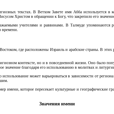
иозных текстах. В Ветхом Завете имя Абба используется в ко
исусом Христом в обращении к Богу, что закрепило его значени
важаемыми учителями и раввинами. В Талмуде упоминаются ра
о времени.
Востоком, где расположены Израиль и арабские страны. В этих 
елигиозном контексте, но и в повседневной жизни. Оно было поп
ое значение благодаря его использованию в молитвах и литурги
го использование может варьироваться в зависимости от региона
ршим.
ер имени, которое пересекает культурные и географические гр
Значения имени