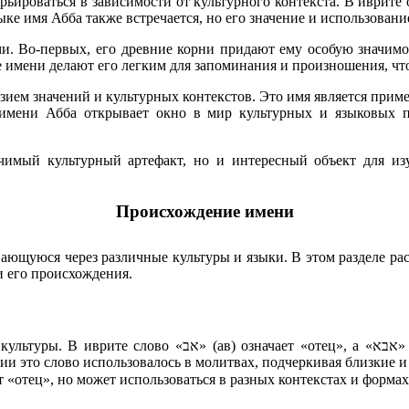
рьироваться в зависимости от культурного контекста. В иврите
ке имя Абба также встречается, но его значение и использовани
и. Во-первых, его древние корни придают ему особую значимос
 имени делают его легким для запоминания и произношения, что
зием значений и культурных контекстов. Это имя является приме
имени Абба открывает окно в мир культурных и языковых пе
ачимый культурный артефакт, но и интересный объект для из
Происхождение имени
ющуюся через различные культуры и языки. В этом разделе ра
и его происхождения.
ба) является ласкательной формой этого слова, что можно
ии это слово использовалось в молитвах, подчеркивая близкие 
أب» (аб), что также означает «отец», но может использоваться в разных контекстах и формах