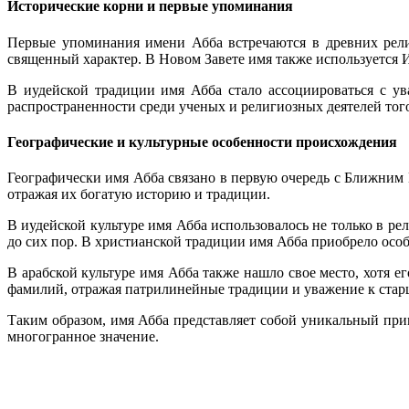
Исторические корни и первые упоминания
Первые упоминания имени Абба встречаются в древних религ
священный характер. В Новом Завете имя также используется И
В иудейской традиции имя Абба стало ассоциироваться с у
распространенности среди ученых и религиозных деятелей тог
Географические и культурные особенности происхождения
Географически имя Абба связано в первую очередь с Ближним 
отражая их богатую историю и традиции.
В иудейской культуре имя Абба использовалось не только в р
до сих пор. В христианской традиции имя Абба приобрело особ
В арабской культуре имя Абба также нашло свое место, хотя е
фамилий, отражая патрилинейные традиции и уважение к ста
Таким образом, имя Абба представляет собой уникальный прим
многогранное значение.