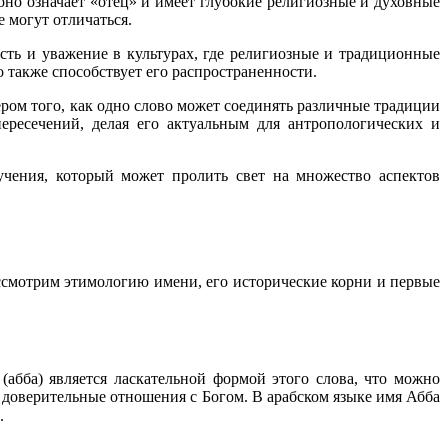
 оно означает «отец» и имеет глубокие религиозные и духовные
е могут отличаться.
ть и уважение в культурах, где религиозные и традиционные
 также способствует его распространенности.
ром того, как одно слово может соединять различные традиции
ресечений, делая его актуальным для антропологических и
учения, который может пролить свет на множество аспектов
ссмотрим этимологию имени, его исторические корни и первые
и доверительные отношения с Богом. В арабском языке имя Абба
.