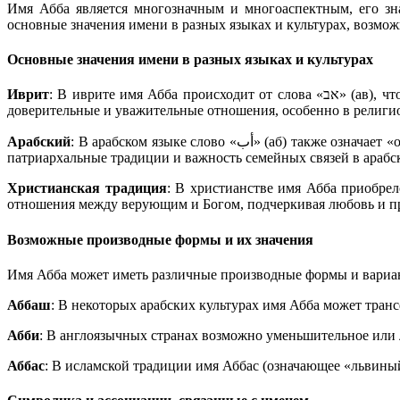
Имя Абба является многозначным и многоаспектным, его зна
основные значения имени в разных языках и культурах, возмо
Основные значения имени в разных языках и культурах
Иврит
: В иврите имя Абба происходит от слова «אב» (ав), что означает «отец». «Аба» используется как ласкательная форма и переводится как «папа». Это значение подчеркивает близкие,
доверительные и уважительные отношения, особенно в религиоз
Арабский
: В арабском языке слово «أب» (аб) также означает «отец». Имя Абба может быть частью сложных имен и фамилий, таких как Абдулла (Абд-Аллах, «слуга Бога»). Это подчеркивает
патриархальные традиции и важность семейных связей в арабск
Христианская традиция
: В христианстве имя Абба приобре
отношения между верующим и Богом, подчеркивая любовь и п
Возможные производные формы и их значения
Имя Абба может иметь различные производные формы и вариант
Аббаш
: В некоторых арабских культурах имя Абба может транс
Абби
: В англоязычных странах возможно уменьшительное или 
Аббас
: В исламской традиции имя Аббас (означающее «львиный,