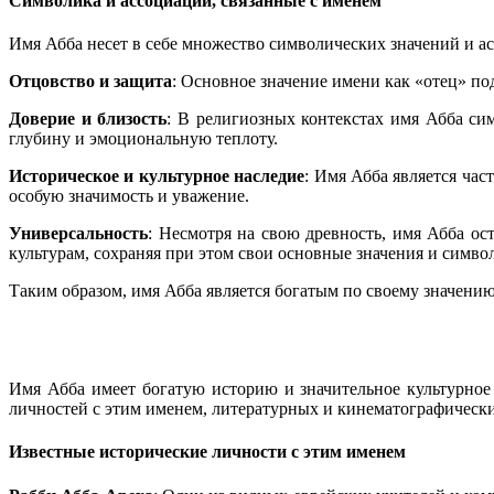
Символика и ассоциации, связанные с именем
Имя Абба несет в себе множество символических значений и а
Отцовство и защита
: Основное значение имени как «отец» по
Доверие и близость
: В религиозных контекстах имя Абба си
глубину и эмоциональную теплоту.
Историческое и культурное наследие
: Имя Абба является час
особую значимость и уважение.
Универсальность
: Несмотря на свою древность, имя Абба ос
культурам, сохраняя при этом свои основные значения и симво
Таким образом, имя Абба является богатым по своему значению
Имя Абба имеет богатую историю и значительное культурное 
личностей с этим именем, литературных и кинематографических
Известные исторические личности с этим именем