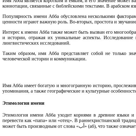
Имя Абба является коротким и емким, и его значение может ва
коннотации, связанные с библейскими текстами. В арабском язы
Популярность имени Абба обусловлена несколькими факторам
ценности играют важную роль. Во-вторых, простота и звучание
Интерес к имени Абба также может быть вызван его многообра
и истории, отражая их уникальные аспекты. Исследование 
лингвистических исследований.
Таким образом, имя Абба представляет собой не только зн
человеческой истории и коммуникации.
Имя Абба имеет богатую и многогранную историю, прослежива
упоминания, а также географические и культурные особенност
Этимология имени
Этимология имени Абба уходит корнями в древние языки и культуры. В иврите слово «אב» (ав) означает «отец», а «אבא» (аб
перевести как «папа» или «отец». В раннехристианской традиц
может быть производным от слова «