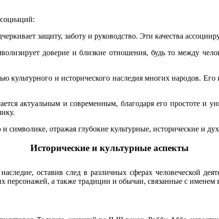
ссоциаций:
дчеркивает защиту, заботу и руководство. Эти качества ассоции
мволизирует доверие и близкие отношения, будь то между чел
тью культурного и исторического наследия многих народов. Его
тается актуальным и современным, благодаря его простоте и у
лику.
 и символике, отражая глубокие культурные, исторические и ду
Исторические и культурные аспекты
наследие, оставив след в различных сферах человеческой деят
 персонажей, а также традиции и обычаи, связанные с именем в