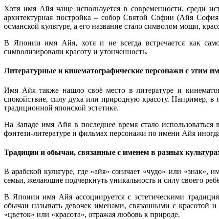
Хотя имя Айя чаще используется в современности, среди и
архитектурная постройка – собор Святой Софии (Айя София
османской культуре, а его название стало символом мощи, крас
В Японии имя Айя, хотя и не всегда встречается как сам
символизировали красоту и утонченность.
Литературные и кинематографические персонажи с этим и
Имя Айя также нашло своё место в литературе и кинемато
спокойствие, силу духа или природную красоту. Например, в
традиционной японской эстетике.
На Западе имя Айя в последнее время стало использоваться
фэнтези-литературе и фильмах персонажи по имени Айя иногд
Традиции и обычаи, связанные с именем в разных культура
В арабской культуре, где «айя» означает «чудо» или «знак», 
семьи, желающие подчеркнуть уникальность и силу своего реб
В Японии имя Айя ассоциируется с эстетическими традиция
обычаи называть девочек именами, связанными с красотой и п
«цветок» или «красота», отражая любовь к природе.