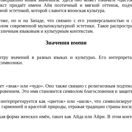
екст придаёт имени Айя поэтичный и мягкий оттенок, подч
ой эстетикой, которой славится японская культура.
оке, но и на Западе, что связано с его универсальностью и
лом современной мультикультурной эстетики. Такое распростр
азличным языковым и культурным контекстам.
Значения имени
итру значений в разных языках и культурах. Его интерпрет
 символики.
ает «знак» или «чудо». Оно также связано с религиозным подтек
ровением. Это имя становится символом благословения и защиты
 интерпретируется как «цветок» или «шелк», что символизируе
 с гармонией и красотой природы, отражая традиции страны восх
кая форма женских имён, таких как Айда или Айри. В этом конте