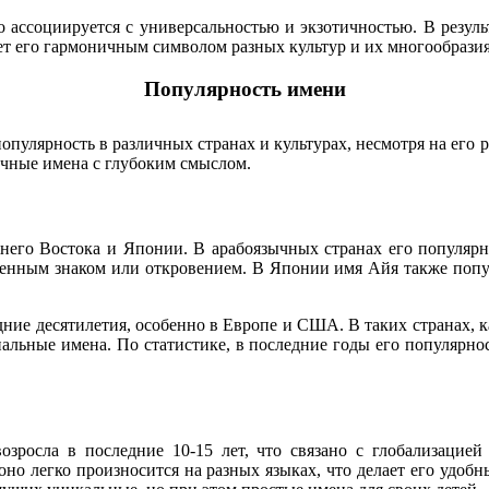
 ассоциируется с универсальностью и экзотичностью. В резуль
ет его гармоничным символом разных культур и их многообразия
Популярность имени
популярность в различных странах и культурах, несмотря на его 
учные имена с глубоким смыслом.
жнего Востока и Японии. В арабоязычных странах его популярн
твенным знаком или откровением. В Японии имя Айя также попу
дние десятилетия, особенно в Европе и США. В таких странах,
льные имена. По статистике, в последние годы его популярност
озросла в последние 10-15 лет, что связано с глобализацией
 оно легко произносится на разных языках, что делает его удо