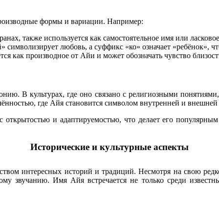
производные формы и вариации. Например:
ранах, также используется как самостоятельное имя или ласково
ай» символизирует любовь, а суффикс «ко» означает «ребёнок», 
тся как производное от Айи и может обозначать чувство близост
нию. В культурах, где оно связано с религиозными понятиями,
чённостью, где Айя становится символом внутренней и внешней
 с открытостью и адаптируемостью, что делает его популярны
Исторические и культурные аспекты
ством интересных историй и традиций. Несмотря на свою редко
му звучанию. Имя Айя встречается не только среди известны