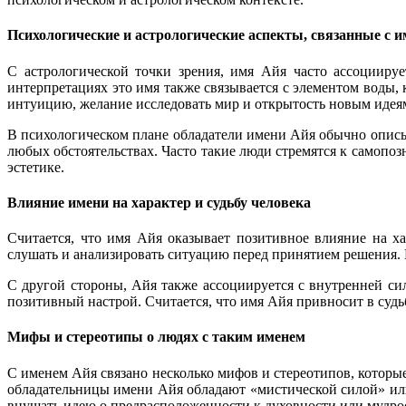
Психологические и астрологические аспекты, связанные с 
С астрологической точки зрения, имя Айя часто ассоцииру
интерпретациях это имя также связывается с элементом воды
интуицию, желание исследовать мир и открытость новым идея
В психологическом плане обладатели имени Айя обычно опис
любых обстоятельствах. Часто такие люди стремятся к самопо
эстетике.
Влияние имени на характер и судьбу человека
Считается, что имя Айя оказывает позитивное влияние на х
слушать и анализировать ситуацию перед принятием решения. Им
С другой стороны, Айя также ассоциируется с внутренней си
позитивный настрой. Считается, что имя Айя привносит в судь
Мифы и стереотипы о людях с таким именем
С именем Айя связано несколько мифов и стереотипов, которые
обладательницы имени Айя обладают «мистической силой» или о
внушать идею о предрасположенности к духовности или мудро