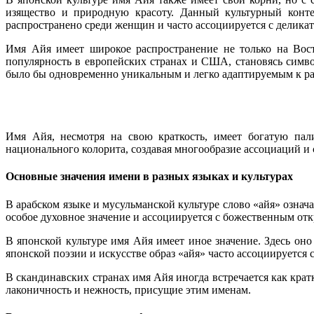
изящество и природную красоту. Данный культурный конт
распространено среди женщин и часто ассоциируется с деликатн
Имя Айя имеет широкое распространение не только на Вост
популярность в европейских странах и США, становясь симво
было бы одновременно уникальным и легко адаптируемым к р
Имя Айя, несмотря на свою краткость, имеет богатую пал
национального колорита, создавая многообразие ассоциаций и
Основные значения имени в разных языках и культурах
В арабском языке и мусульманской культуре слово «айя» означ
особое духовное значение и ассоциируется с божественным отк
В японской культуре имя Айя имеет иное значение. Здесь оно
японской поэзии и искусстве образ «айя» часто ассоциируется
В скандинавских странах имя Айя иногда встречается как крат
лаконичность и нежность, присущие этим именам.