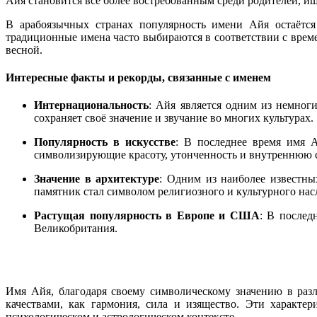
Айя становится всё более востребованным среди родителей, и
В арабоязычных странах популярность имени Айя остаётся
традиционные имена часто выбираются в соответствии с врем
весной.
Интересные факты и рекорды, связанные с именем
Интернациональность
: Айя является одним из немног
сохраняет своё значение и звучание во многих культурах.
Популярность в искусстве
: В последнее время имя 
символизирующие красоту, утонченность и внутреннюю 
Значение в архитектуре
: Одним из наиболее известны
памятник стал символом религиозного и культурного насл
Растущая популярность в Европе и США
: В послед
Великобритания.
Имя Айя, благодаря своему символическому значению в раз
качествами, как гармония, сила и изящество. Эти характе
психологическом и астрологическом контексте.