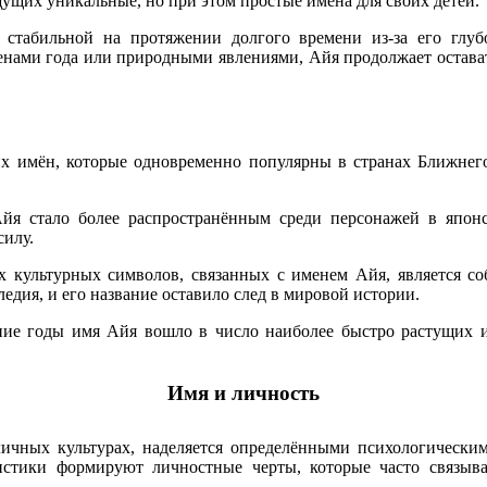
щущих уникальные, но при этом простые имена для своих детей.
 стабильной на протяжении долгого времени из-за его глуб
енами года или природными явлениями, Айя продолжает остава
их имён, которые одновременно популярны в странах Ближнего
Айя стало более распространённым среди персонажей в япон
силу.
х культурных символов, связанных с именем Айя, является с
едия, и его название оставило след в мировой истории.
ние годы имя Айя вошло в число наиболее быстро растущих и
Имя и личность
личных культурах, наделяется определёнными психологическим
ристики формируют личностные черты, которые часто связыв