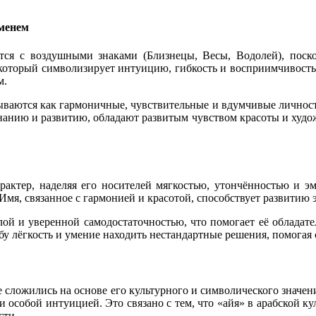
именем
ется с воздушными знаками (Близнецы, Весы, Водолей), поск
, который символизирует интуицию, гибкость и восприимчивос
м.
ываются как гармоничные, чувствительные и вдумчивые личност
знанию и развитию, обладают развитым чувством красоты и худож
арактер, наделяя его носителей мягкостью, утончённостью и э
я, связанное с гармонией и красотой, способствует развитию эс
лой и уверенной самодостаточностью, что помогает её обладате
бу лёгкость и умение находить нестандартные решения, помогая
 сложились на основе его культурного и символического значени
собой интуицией. Это связано с тем, что «айя» в арабской кул
сти.