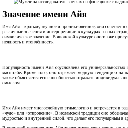
Значение имени Айя
Имя Айя – краткое, звучное и проникновенное, оно сочетает в
различные значения и интерпретации в культурах разных стран,
символическое значение. В японской культуре оно также прису
нежность и утончённость.
Популярность имени Айя обусловлена его универсальностью и
масштабе. Кроме того, оно отражает модную тенденцию на л
также объясняется его способностью отражать индивидуальнос
смыслом.
Имя Айя имеет многослойную этимологию и встречается в разли
«чудо» или «откровение». В исламской традиции оно обозначае
мудростью и внутренней силой, что делает его популярным в 
В японской культуре имя Айя также имеет свои корни, но с 