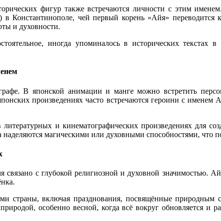
сторических фигур также встречаются личности с этим именем
) в Константинополе, чей первый корень «Айя» переводится к
оты и духовности.
остоятельное, иногда упоминалось в исторических текстах 
менем
графе. В японской анимации и манге можно встретить персо
 японских произведениях часто встречаются героини с именем 
 в литературных и кинематографических произведениях для со
а наделяются магическими или духовными способностями, что п
х
имя связано с глубокой религиозной и духовной значимостью. А
ёнка.
ми страны, включая празднования, посвящённые природным с
риродой, особенно весной, когда всё вокруг обновляется и ра