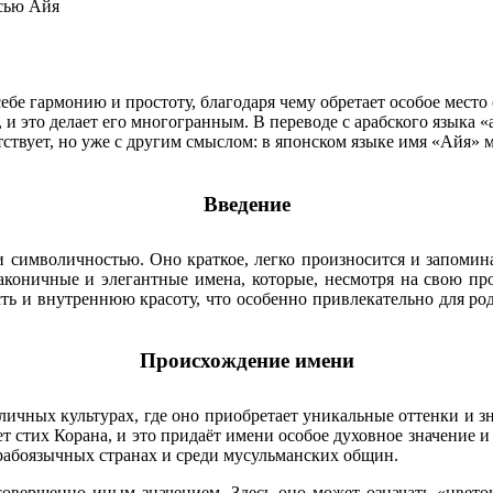
 себе гармонию и простоту, благодаря чему обретает особое мес
 и это делает его многогранным. В переводе с арабского языка «
тствует, но уже с другим смыслом: в японском языке имя «Айя» 
Введение
 символичностью. Оно краткое, легко произносится и запоминае
аконичные и элегантные имена, которые, несмотря на свою про
ть и внутреннюю красоту, что особенно привлекательно для ро
Происхождение имени
чных культурах, где оно приобретает уникальные оттенки и зна
т стих Корана, и это придаёт имени особое духовное значение и
арабоязычных странах и среди мусульманских общин.
совершенно иным значением. Здесь оно может означать «цвето