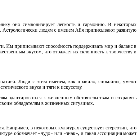
ольку оно символизирует лёгкость и гармонию. В некоторых
ть. Астрологически людям с именем Айя приписывают развитую
и. Им приписывают способность поддерживать мир и баланс в
ественным вкусом, что отражает их склонность к творчеству и
мпатией. Люди с этим именем, как правило, спокойны, умеют
тетического вкуса и тяги к искусству.
лям адаптироваться к жизненным обстоятельствам и сохранять
 своим обладателям в жизненных ситуациях.
я. Например, в некоторых культурах существует стереотип, что
ьтуре обозначает «чудо» или «знак», и такая ассоциация может