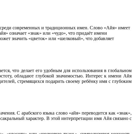
то среди современных и традиционных имен. Слово «Айя» имеет
айя» означает «знак» или «чудо», что придаёт имени
может значить «цветок» или «шелковый», что добавляет
тся, что делает его удобным для использования в глобальном
стоту, обладают глубокой значимостью. Интерес к имени Айя
дителей, стремящихся подарить своему ребёнку имя с глубоким
чения. С арабского языка слово «айя» переводится как «знак»,
 сакральный характер. В этой интерпретации имя Айя связано с
к», «красоту» или «шелковую ткань», символизируя нежность,